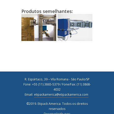
Produtos semelhantes:
R. Espártaco, 39 – Vila Romana - São Paulo/SP
Fone: +55 (11) 3865-5379 / Fone/Fax: (11) 3868-
4032
Email:
etipackamerica@etipackamerica.com
©2019. Etipack America. Todos os direitos
reservados
Desenvolvido por: