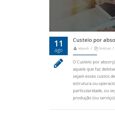
Custeio por abs
11
/
/
etipack
Notícias
ago
O Custeio por absorçã
aquele que faz debita
sejam esses custos def
estrutura ou operacio
particularidade, ou s
produção (ou serviço)