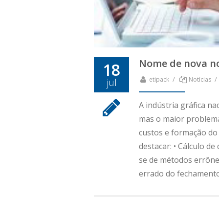
Nome de nova no
18
/
/
etipack
Notícias
jul
A indústria gráfica n
mas o maior problema
custos e formação do
destacar: • Cálculo d
se de métodos errôneo
errado do fechamento 