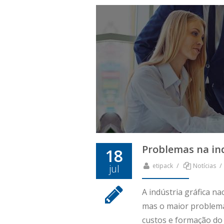
Problemas na ind
18
/
/
etipack
Notícias
jul
A indústria gráfica n
mas o maior problema
custos e formação do