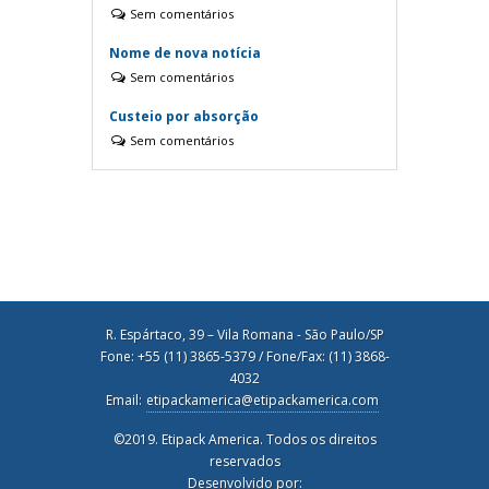
Sem comentários
Nome de nova notícia
Sem comentários
Custeio por absorção
Sem comentários
R. Espártaco, 39 – Vila Romana - São Paulo/SP
Fone: +55 (11) 3865-5379 / Fone/Fax: (11) 3868-
4032
Email:
etipackamerica@etipackamerica.com
©2019. Etipack America. Todos os direitos
reservados
Desenvolvido por: