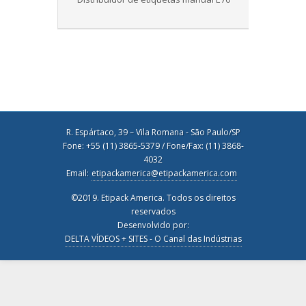
R. Espártaco, 39 – Vila Romana - São Paulo/SP
Fone: +55 (11) 3865-5379 / Fone/Fax: (11) 3868-
4032
Email:
etipackamerica@etipackamerica.com
©2019. Etipack America. Todos os direitos
reservados
Desenvolvido por:
DELTA VÍDEOS + SITES - O Canal das Indústrias