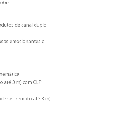
ador
odutos de canal duplo
osas emocionantes e
inemática
to até 3 m) com CLP
ode ser remoto até 3 m)