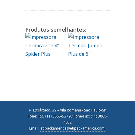
Produtos semelhantes:
R. Espártaco, 39 – Vila Romana - São Paulo/SP
Fone: +55 (11) 3865-5379 / Fone/Fax: (11) 3868-
4032
Email:
etipackamerica@etipackamerica.com