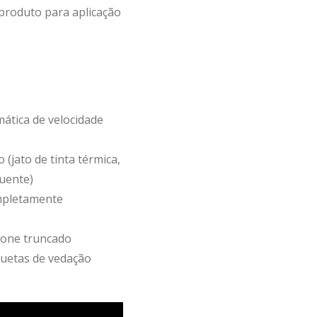
 produto para aplicação
mática de velocidade
(jato de tinta térmica,
quente)
ompletamente
cone truncado
quetas de vedação