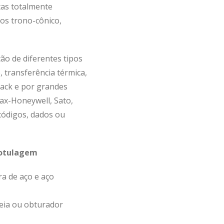
tas totalmente
os trono-cônico,
ão de diferentes tipos
 transferência térmica,
ipack e por grandes
x-Honeywell, Sato,
códigos, dados ou
rotulagem
a de aço e aço
reia ou obturador