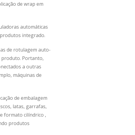
licação de wrap em
uladoras automáticas
produtos integrado.
has de rotulagem auto-
o produto. Portanto,
conectados a outras
mplo, máquinas de
licação de embalagem
scos, latas, garrafas,
 formato cilíndrico ,
endo produtos
.